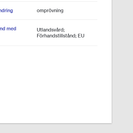
ndring
omprövning
and med
Utlandsvård;
Förhandstillstånd; EU