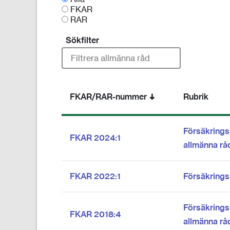
FKAR
RAR
Sökfilter
klicka
klick
FKAR/RAR-nummer
Rubrik
för
för
att
att
Dokumentlista
sortera
sort
sorterad
Försäkrings
F
FKAR 2024:1
på
allmänna rå
ö
FKAR/RAR-
nummer
r
fallande
F
FKAR 2022:1
Försäkrings
s
ö
ä
r
k
Försäkrings
F
FKAR 2018:4
s
r
allmänna rå
ö