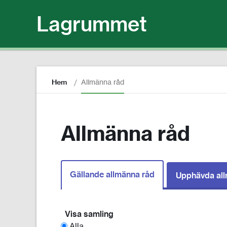
Lagrummet
Hem
Allmänna råd
Allmänna råd
Gällande allmänna råd
Upphävda all
Visa samling
Alla